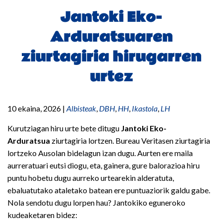
Jantoki Eko-
Arduratsuaren
ziurtagiria hirugarren
urtez
10 ekaina, 2026
|
Albisteak
,
DBH
,
HH
,
Ikastola
,
LH
Kurutziagan hiru urte bete ditugu
Jantoki Eko-
Arduratsua
ziurtagiria lortzen. Bureau Veritasen ziurtagiria
lortzeko Ausolan bidelagun izan dugu. Aurten ere maila
aurreratuari eutsi diogu, eta, gainera, gure balorazioa hiru
puntu hobetu dugu aurreko urtearekin alderatuta,
ebaluatutako ataletako batean ere puntuaziorik galdu gabe.
Nola sendotu dugu lorpen hau? Jantokiko eguneroko
kudeaketaren bidez: