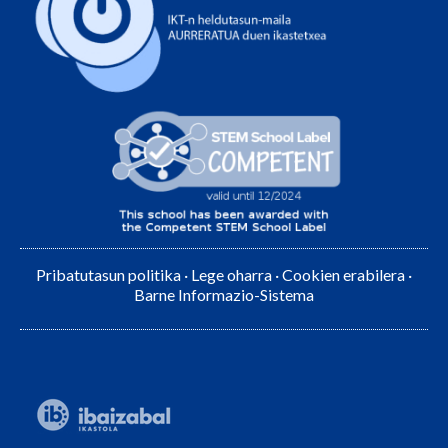
Pribatutasun politika
·
Lege oharra
·
Cookien erabilera
·
Barne Informazio-Sistema