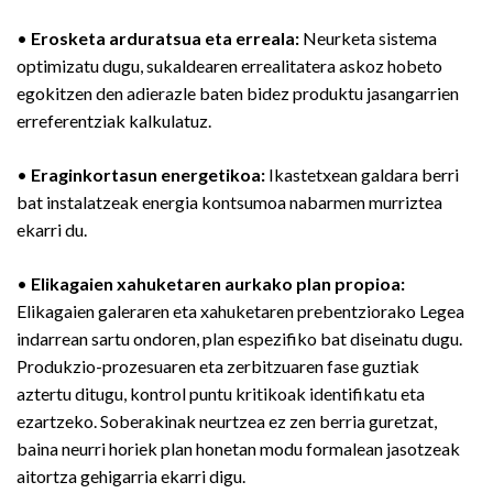
•
Erosketa arduratsua eta erreala:
Neurketa sistema
optimizatu dugu, sukaldearen errealitatera askoz hobeto
egokitzen den adierazle baten bidez produktu jasangarrien
erreferentziak kalkulatuz.
•
Eraginkortasun energetikoa:
Ikastetxean galdara berri
bat instalatzeak energia kontsumoa nabarmen murriztea
ekarri du.
•
Elikagaien xahuketaren aurkako plan propioa:
Elikagaien galeraren eta xahuketaren prebentziorako Legea
indarrean sartu ondoren, plan espezifiko bat diseinatu dugu.
Produkzio-prozesuaren eta zerbitzuaren fase guztiak
aztertu ditugu, kontrol puntu kritikoak identifikatu eta
ezartzeko. Soberakinak neurtzea ez zen berria guretzat,
baina neurri horiek plan honetan modu formalean jasotzeak
aitortza gehigarria ekarri digu.