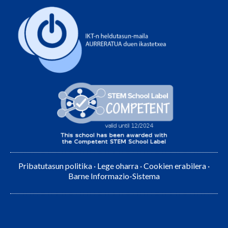
Pribatutasun politika
·
Lege oharra
·
Cookien erabilera
·
Barne Informazio-Sistema