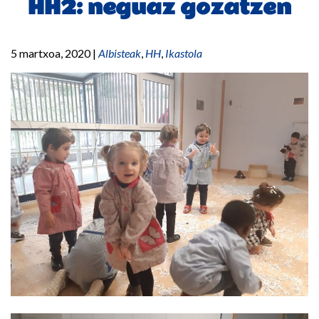
HH2: neguaz gozatzen
5 martxoa, 2020
|
Albisteak
,
HH
,
Ikastola