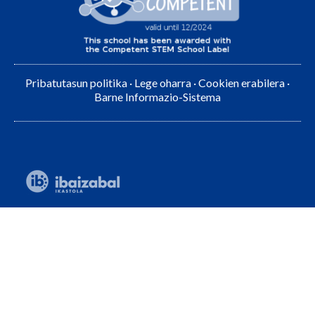
Pribatutasun politika
·
Lege oharra
·
Cookien erabilera
·
Barne Informazio-Sistema