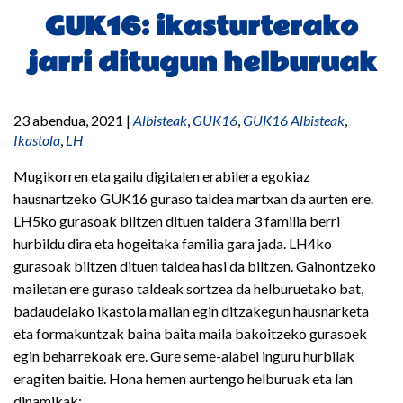
GUK16: ikasturterako
jarri ditugun helburuak
23 abendua, 2021
|
Albisteak
,
GUK16
,
GUK16 Albisteak
,
Ikastola
,
LH
Mugikorren eta gailu digitalen erabilera egokiaz
hausnartzeko GUK16 guraso taldea martxan da aurten ere.
LH5ko gurasoak biltzen dituen taldera 3 familia berri
hurbildu dira eta hogeitaka familia gara jada. LH4ko
gurasoak biltzen dituen taldea hasi da biltzen. Gainontzeko
mailetan ere guraso taldeak sortzea da helburuetako bat,
badaudelako ikastola mailan egin ditzakegun hausnarketa
eta formakuntzak baina baita maila bakoitzeko gurasoek
egin beharrekoak ere. Gure seme-alabei inguru hurbilak
eragiten baitie. Hona hemen aurtengo helburuak eta lan
dinamikak: