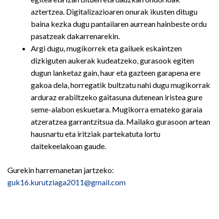
aztertzea. Digitalizazioaren onurak ikusten ditugu
baina kezka dugu pantailaren aurrean hainbeste ordu
pasatzeak dakarrenarekin.
Argi dugu, mugikorrek eta gailuek eskaintzen
dizkiguten aukerak kudeatzeko, gurasook egiten
dugun lanketaz gain, haur eta gazteen garapena ere
gakoa dela, horregatik bultzatu nahi dugu mugikorrak
arduraz erabiltzeko gaitasuna dutenean iristea gure
seme-alabon eskuetara. Mugikorra emateko garaia
atzeratzea garrantzitsua da. Mailako gurasoon artean
hausnartu eta iritziak partekatuta lortu
daitekeelakoan gaude.
Gurekin harremanetan jartzeko:
guk16.kurutziaga2011@gmail.com
Bidalketetan