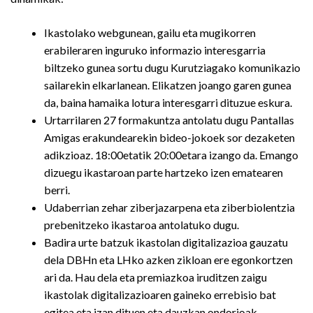
Ikastolako webgunean, gailu eta mugikorren
erabileraren inguruko informazio interesgarria
biltzeko gunea sortu dugu Kurutziagako komunikazio
sailarekin elkarlanean. Elikatzen joango garen gunea
da, baina hamaika lotura interesgarri dituzue eskura.
Urtarrilaren 27 formakuntza antolatu dugu Pantallas
Amigas erakundearekin bideo-jokoek sor dezaketen
adikzioaz. 18:00etatik 20:00etara izango da. Emango
dizuegu ikastaroan parte hartzeko izen ematearen
berri.
Udaberrian zehar ziberjazarpena eta ziberbiolentzia
prebenitzeko ikastaroa antolatuko dugu.
Badira urte batzuk ikastolan digitalizazioa gauzatu
dela DBHn eta LHko azken zikloan ere egonkortzen
ari da. Hau dela eta premiazkoa iruditzen zaigu
ikastolak digitalizazioaren gaineko errebisio bat
egitea eta izan dituen eta dauzkan ondorioak