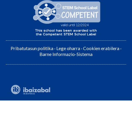
Pribatutasun politika
·
Lege oharra
·
Cookien erabilera
·
Barne Informazio-Sistema