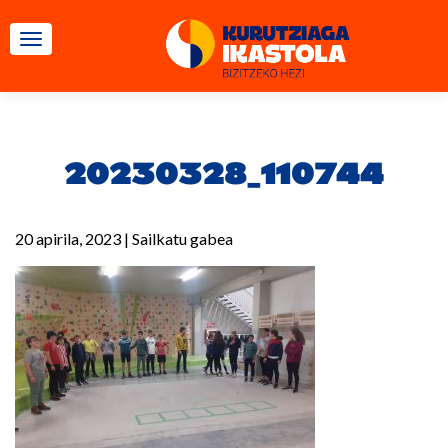
TOGGLE NAVIGATION
20230328_110744
20 apirila, 2023
|
Sailkatu gabea