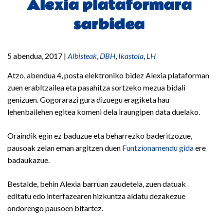
Alexia plataformara
sarbidea
5 abendua, 2017
|
Albisteak
,
DBH
,
Ikastola
,
LH
Atzo, abendua 4, posta elektroniko bidez Alexia plataforman
zuen erabltzailea eta pasahitza sortzeko mezua bidali
genizuen. Gogorarazi gura dizuegu eragiketa hau
lehenbailehen egitea komeni dela iraungipen data duelako.
Oraindik egin ez baduzue eta beharrezko baderitzozue,
pausoak zelan eman argitzen duen
Funtzionamendu gida
ere
badaukazue.
Bestalde, behin Alexia barruan zaudetela, zuen datuak
editatu edo interfazearen hizkuntza aldatu dezakezue
ondorengo pausoen bitartez.