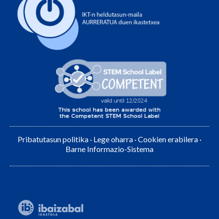
Pribatutasun politika
·
Lege oharra
·
Cookien erabilera
·
Barne Informazio-Sistema