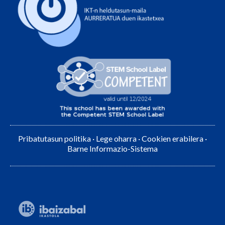
Pribatutasun politika
·
Lege oharra
·
Cookien erabilera
·
Barne Informazio-Sistema