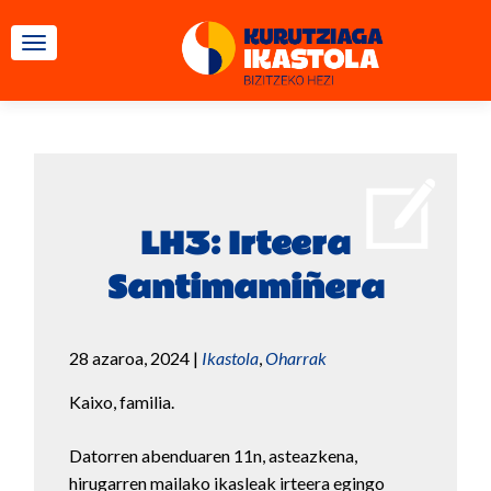
TOGGLE NAVIGATION
LH3: Irteera
Santimamiñera
28 azaroa, 2024
|
Ikastola
,
Oharrak
Kaixo, familia.
Datorren abenduaren 11n, asteazkena,
hirugarren mailako ikasleak irteera egingo