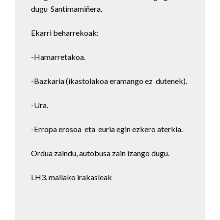
dugu Santimamiñera.
Ekarri beharrekoak:
-Hamarretakoa.
-Bazkaria (ikastolakoa eramango ez dutenek).
-Ura.
-Erropa erosoa eta euria egin ezkero aterkia.
Ordua zaindu, autobusa zain izango dugu.
LH3. mailako irakasleak