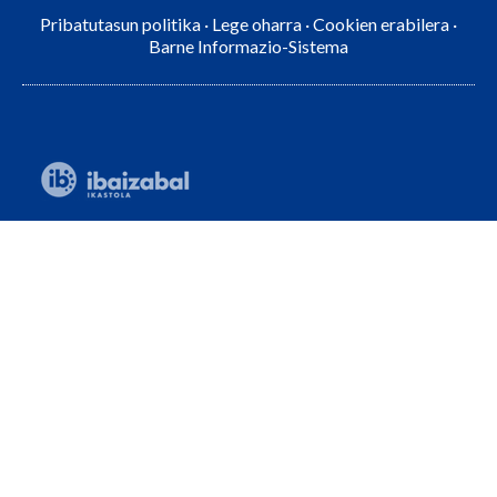
Pribatutasun politika
·
Lege oharra
·
Cookien erabilera
·
Barne Informazio-Sistema