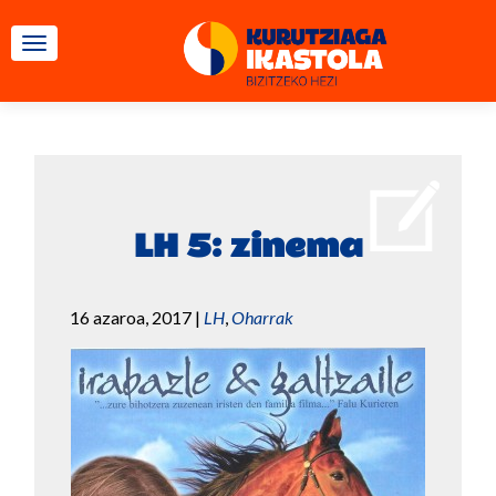
TOGGLE NAVIGATION
LH 5: zinema
16 azaroa, 2017
|
LH
,
Oharrak