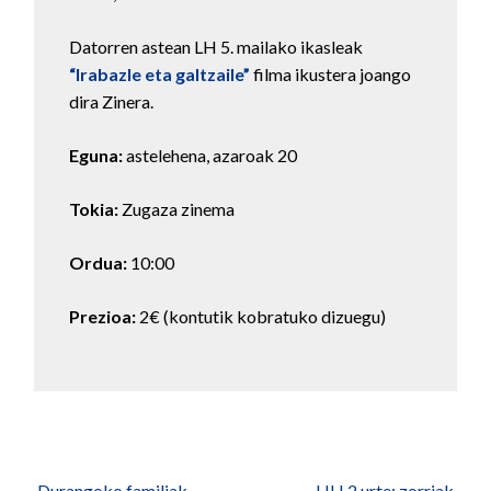
Datorren astean LH 5. mailako ikasleak
“Irabazle eta galtzaile”
filma ikustera joango
dira Zinera.
Eguna:
astelehena, azaroak 20
Tokia:
Zugaza zinema
Ordua:
10:00
Prezioa:
2€ (kontutik kobratuko dizuegu)
Bidalketetan
←
Durangoko familiak
HH 2 urte: zorriak
→