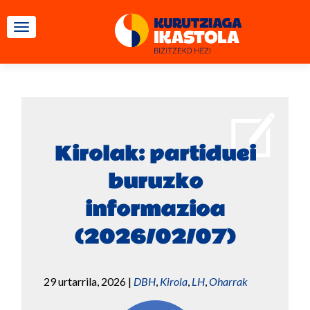
TOGGLE NAVIGATION
Kirolak: partiduei
buruzko
informazioa
(2026/02/07)
29 urtarrila, 2026
|
DBH
,
Kirola
,
LH
,
Oharrak