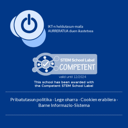
Pribatutasun politika
·
Lege oharra
·
Cookien erabilera
·
Barne Informazio-Sistema