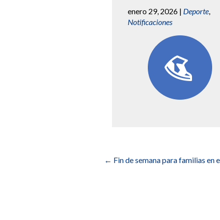
enero 29, 2026
|
Deporte
,
Notificaciones
Navegación
de
←
Fin de semana para familias en 
entradas