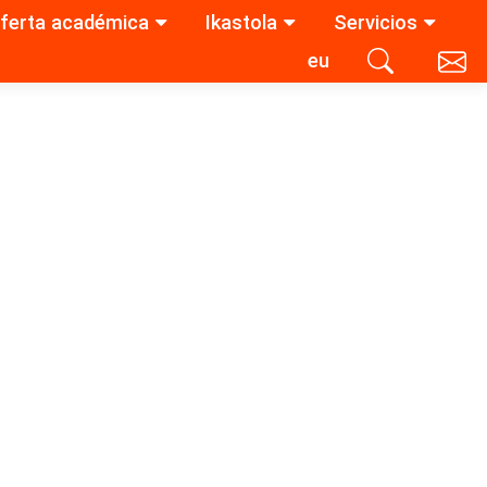
ferta académica
Ikastola
Servicios
eu
Contacta con nosotros
Buscar