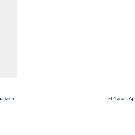
euskera
EI 4 años: A