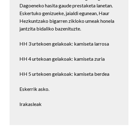
Dagoeneko hasita gaude prestaketa lanetan.
Eskertuko genizueke, jaialdi egunean, Haur
Hezkuntzako bigarren zikloko umeak honela
jantzita bidaliko bazenituzte.
HH 3 urtekoen gelakoak: kamiseta larrosa
HH 4 urtekoan gelakoak: kamiseta zuria
HH 5 urtekoen gelakoak: kamiseta berdea
Eskerrik asko.
Irakasleak