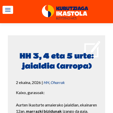
TOGGLE NAVIGATION
HH 3, 4 eta 5 urte:
jaialdia (arropa)
2 ekaina, 2026
|
HH
,
Oharrak
Kaixo, gurasoak:
Aurten ikasturte amaierako jaialdian, ekainaren
12an,
marrazki bizidunak
izango da gaia.