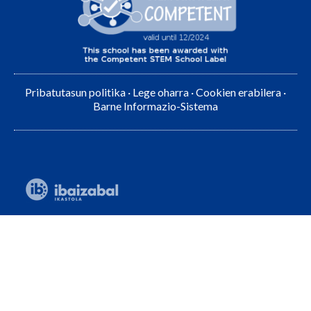
Pribatutasun politika
·
Lege oharra
·
Cookien erabilera
·
Barne Informazio-Sistema