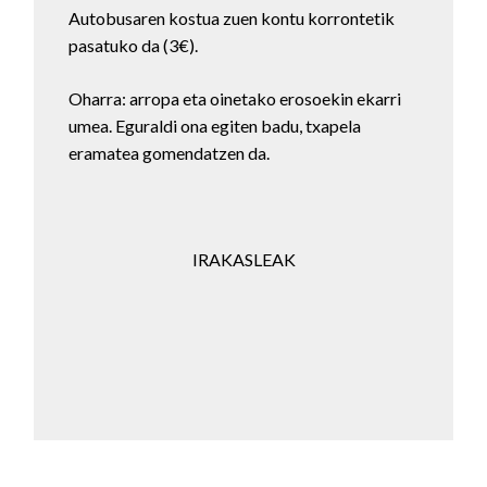
Autobusaren kostua zuen kontu korrontetik
pasatuko da (3€).
Oharra: arropa eta oinetako erosoekin ekarri
umea. Eguraldi ona egiten badu, txapela
eramatea gomendatzen da.
IRAKASLEAK