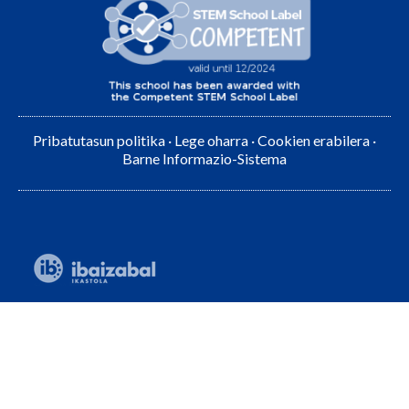
Pribatutasun politika
·
Lege oharra
·
Cookien erabilera
·
Barne Informazio-Sistema