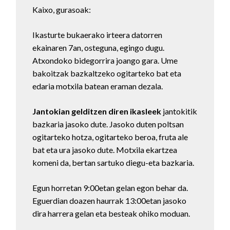
Kaixo, gurasoak:
Ikasturte bukaerako irteera datorren
ekainaren 7an, osteguna, egingo dugu.
Atxondoko bidegorrira joango gara. Ume
bakoitzak bazkaltzeko ogitarteko bat eta
edaria motxila batean eraman dezala.
Jantokian
gelditzen diren ikasleek
jantokitik
bazkaria jasoko dute. Jasoko duten poltsan
ogitarteko hotza, ogitarteko beroa, fruta ale
bat eta ura jasoko dute. Motxila ekartzea
komeni da, bertan sartuko diegu-eta bazkaria.
Egun horretan 9:00etan gelan egon behar da.
Eguerdian doazen haurrak 13:00etan jasoko
dira harrera gelan eta besteak ohiko moduan.