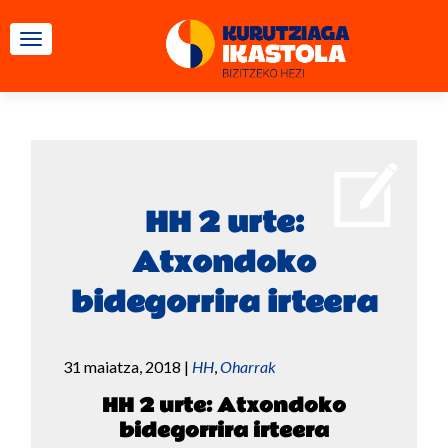
TOGGLE NAVIGATION
HH 2 urte:
Atxondoko
bidegorrira irteera
31 maiatza, 2018
|
HH
,
Oharrak
HH 2 urte: Atxondoko
bidegorrira irteera