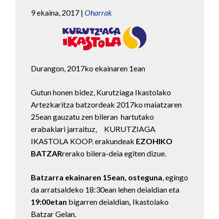
9 ekaina, 2017
|
Oharrak
Durangon, 2017ko ekainaren 1ean
Gutun honen bidez, Kurutziaga Ikastolako
Artezkaritza batzordeak 2017ko maiatzaren
25ean gauzatu zen bileran
hartutako
erabakiari jarraituz,
KURUTZIAGA
IKASTOLA KOOP. erakundeak
EZOHIKO
BATZAR
rerako bilera-deia egiten dizue.
Batzarra ekainaren 15ean, osteguna
, egingo
da
arratsaldeko 18:30ean lehen deialdian eta
19:00etan
bigarren deialdian
,
Ikastolako
Batzar Gelan.