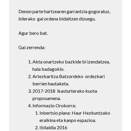
Denon parte hartzearen garrantzia gogoratuz,
bilerako
gai ordena bidaltzen dizuegu.
Agur bero bat.
Gai zerrenda:
Akta onartzeko bazkide bi izendatzea,
hala badagokio.
Artezkaritza Batzordeko
ordezkari
berrien hautaketa.
2017-2018
ikasturterako kuota
proposamena.
Informazio Orokorra:
Inbertsio plana: Haur Hezkuntzako
eraikina eta kanpo espazioa.
Ibilaldia 2016