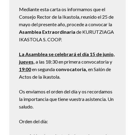
Mediante esta carta os informamos que el
Consejo Rector de la Ikastola, reunido el 25 de
mayo del presente año, procede a convocar la
Asamblea Extraordinaria
de KURUTZIAGA
IKASTOLA S. COOP.
La Asamblea se celebrará el día 15 de junio,
jueves,
a las 18:30 en primera convocatoria y
19:00
en segunda
convocatoria
,
en Salón de
Actos de la ikastola.
Os enviamos el orden del día y os recordamos
la importancia que tiene vuestra asistencia. Un
saludo.
Orden del día: