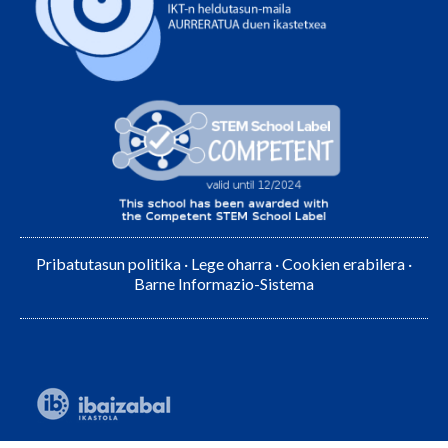
Pribatutasun politika
·
Lege oharra
·
Cookien erabilera
·
Barne Informazio-Sistema