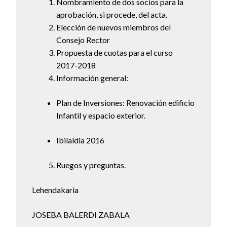
Nombramiento de dos socios para la
aprobación, si procede, del acta.
Elección de nuevos miembros del
Consejo Rector
Propuesta de cuotas para el curso
2017-2018
Información general:
Plan de Inversiones: Renovación edificio
Infantil y espacio exterior.
Ibilaldia 2016
Ruegos y preguntas.
Lehendakaria
JOSEBA BALERDI ZABALA