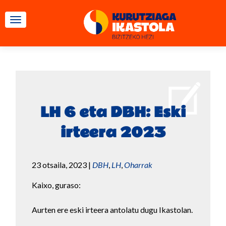
TOGGLE NAVIGATION
LH 6 eta DBH: Eski
irteera 2023
23 otsaila, 2023
|
DBH
,
LH
,
Oharrak
Kaixo, guraso:
Aurten ere eski irteera antolatu dugu Ikastolan.