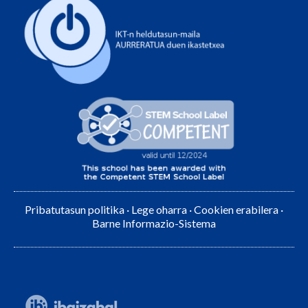
Pribatutasun politika
·
Lege oharra
·
Cookien erabilera
·
Barne Informazio-Sistema