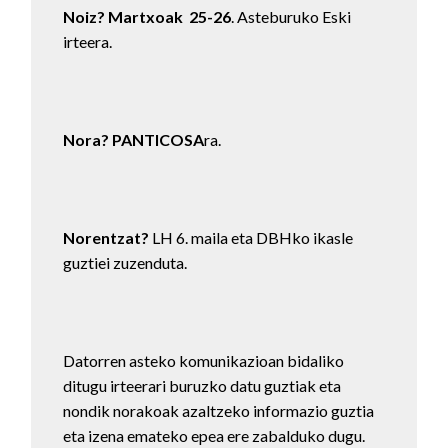
Noiz?
Martxoak 25-26
. Asteburuko Eski
irteera.
Nora?
PANTICOSA
ra.
Norentzat?
LH 6. maila eta DBHko ikasle
guztiei zuzenduta.
Datorren asteko komunikazioan bidaliko
ditugu irteerari buruzko datu guztiak eta
nondik norakoak azaltzeko informazio guztia
eta izena emateko epea ere zabalduko dugu.