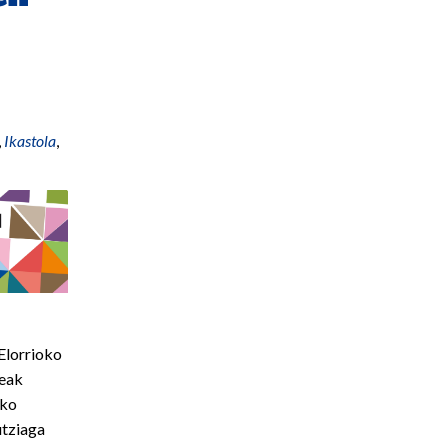
,
Ikastola
,
 Elorrioko
teak
eko
utziaga