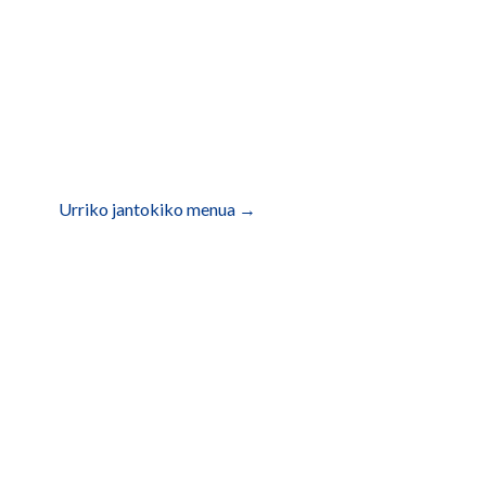
Urriko jantokiko menua
→