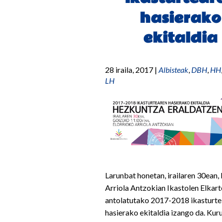
hasierako
ekitaldia
28 iraila, 2017
|
Albisteak
,
DBH
,
HH
LH
Larunbat honetan, irailaren 30ean,
Arriola Antzokian Ikastolen Elkar
antolatutako 2017-2018 ikasturt
hasierako ekitaldia izango da. Kur