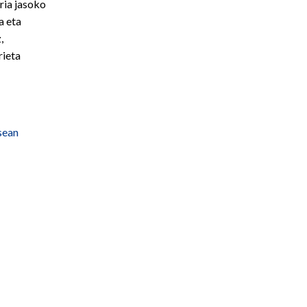
ria jasoko
a eta
,
rieta
sean