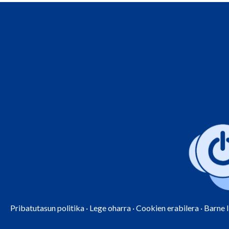
Pribatutasun politika
·
Lege oharra
·
Cookien erabilera
·
Barne 