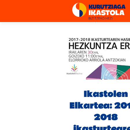
Ikastolen
Elkartea: 20
2018
ikasturtear