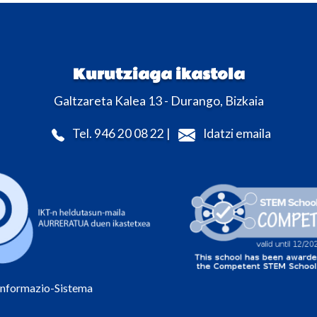
Kurutziaga ikastola
Galtzareta Kalea 13 - Durango, Bizkaia
Tel. 946 20 08 22 |
Idatzi emaila
Informazio-Sistema