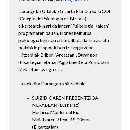
Durangoko Udaleko Gizarte Ekintza Saila COP
(Colegio de Psicología de Bizkaia)
elkartearekin ari da lanean ‘Psikologia Kalean’
programaren baitan. Honen helburua,
psikologia herritarrei hurbiltzea da, tresna eta
baliabide propioak berriz ezagutzeko.
Hitzaldiak Bilbon (Areatzan), Durangon
(Elkartegian eta San Agustinen) eta Zornotzan
(Zelaietan) izango dira.
Hauek dira Durangoko hitzaldiak:
SUIZIDIOAREN PREBENTZIOA
NERABEAN (Euskaraz)
Hizlaria: Maider del Río
Maiatzaren 21ean, 18:00etan
(Elkartegian)