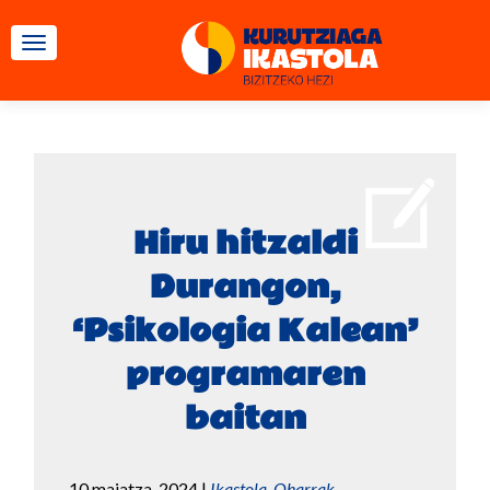
TOGGLE NAVIGATION
Hiru hitzaldi
Durangon,
‘Psikologia Kalean’
programaren
baitan
10 maiatza, 2024
|
Ikastola
,
Oharrak