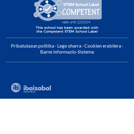
Pribatutasun politika
·
Lege oharra
·
Cookien erabilera
·
Barne Informazio-Sistema