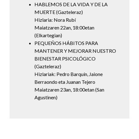
HABLEMOS DE LA VIDA Y DE LA
MUERTE (Gazteleraz)
Hizlaria: Nora Rubí
Maiatzaren 22an, 18:00etan
(Elkartegian)
PEQUEÑOS HÁBITOS PARA
MANTENER Y MEJORAR NUESTRO
BIENESTAR PSICOLÓGICO
(Gazteleraz)
Hizlariak: Pedro Barquín, Jaione
Berraondo eta Juanan Tejero
Maiatzaren 23an, 18:00etan (San
Agustinen)
Bidalketetan