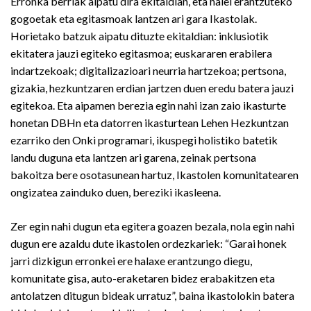
Erronka berriak aipatu dira ekitaldian, eta haiei erantzuteko
gogoetak eta egitasmoak lantzen ari gara Ikastolak.
Horietako batzuk aipatu dituzte ekitaldian: inklusiotik
ekitatera jauzi egiteko egitasmoa; euskararen erabilera
indartzekoak; digitalizazioari neurria hartzekoa; pertsona,
gizakia, hezkuntzaren erdian jartzen duen eredu batera jauzi
egitekoa. Eta aipamen berezia egin nahi izan zaio ikasturte
honetan DBHn eta datorren ikasturtean Lehen Hezkuntzan
ezarriko den Onki programari, ikuspegi holistiko batetik
landu duguna eta lantzen ari garena, zeinak pertsona
bakoitza bere osotasunean hartuz, Ikastolen komunitatearen
ongizatea zainduko duen, bereziki ikasleena.
Zer egin nahi dugun eta egitera goazen bezala, nola egin nahi
dugun ere azaldu dute ikastolen ordezkariek: “Garai honek
jarri dizkigun erronkei ere halaxe erantzungo diegu,
komunitate gisa, auto-eraketaren bidez erabakitzen eta
antolatzen ditugun bideak urratuz”, baina ikastolokin batera