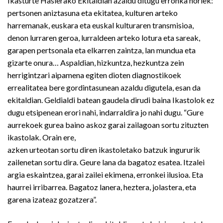
Ikasturte Hasierako Ekitaldian azaldu ditugu erronka horiek:
pertsonen aniztasuna eta ekitatea, kulturen arteko
harremanak, euskara eta euskal kulturaren transmisioa,
denon lurraren geroa, lurraldeen arteko lotura eta sareak,
garapen pertsonala eta elkarren zaintza, lan mundua eta
gizarte onura… Aspaldian, hizkuntza, hezkuntza zein
herrigintzari aipamena egiten dioten diagnostikoek
errealitatea bere gordintasunean azaldu digutela, esan da
ekitaldian. Geldialdi batean gaudela dirudi baina Ikastolok ez
dugu etsipenean erori nahi, indarraldira jo nahi dugu. “Gure
aurrekoek gurea baino askoz garai zailagoan sortu zituzten
ikastolak. Orain ere,
azken urteotan sortu diren ikastoletako batzuk ingururik
zailenetan sortu dira. Geure lana da bagatoz esatea. Itzalei
argia eskaintzea, garai zailei ekimena, erronkei ilusioa. Eta
haurrei irribarrea. Bagatoz lanera, heztera, jolastera, eta
garena izateaz gozatzera”.