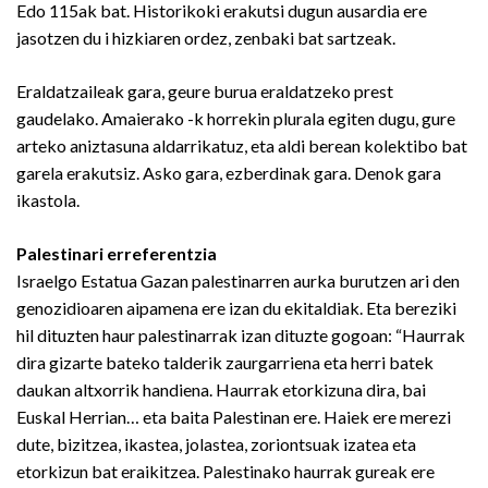
Edo 115ak bat. Historikoki erakutsi dugun ausardia ere
jasotzen du i hizkiaren ordez, zenbaki bat sartzeak.
Eraldatzaileak gara, geure burua eraldatzeko prest
gaudelako. Amaierako -k horrekin plurala egiten dugu, gure
arteko aniztasuna aldarrikatuz, eta aldi berean kolektibo bat
garela erakutsiz. Asko gara, ezberdinak gara. Denok gara
ikastola.
Palestinari erreferentzia
Israelgo Estatua Gazan palestinarren aurka burutzen ari den
genozidioaren aipamena ere izan du ekitaldiak. Eta bereziki
hil dituzten haur palestinarrak izan dituzte gogoan: “Haurrak
dira gizarte bateko talderik zaurgarriena eta herri batek
daukan altxorrik handiena. Haurrak etorkizuna dira, bai
Euskal Herrian… eta baita Palestinan ere. Haiek ere merezi
dute, bizitzea, ikastea, jolastea, zoriontsuak izatea eta
etorkizun bat eraikitzea. Palestinako haurrak gureak ere