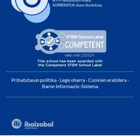
Pribatutasun politika
·
Lege oharra
·
Cookien erabilera
·
Barne Informazio-Sistema