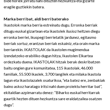
bide horiek jorratu nahi dituzten hezkuntza eta gizarte
eragile guztiekin batera.
Marka berri bat, aldi berri baterako
Ikastolok marka berria estreinatu dugu. Erronka berriak
ditugu euskal gizartean eta ikastolek ilusioz heltzen diegu
erronka berriei, ikuspegi berrietatik jardunez, egitasmo
berriak sortuz, erantzun berriak eskainiz, eta orain marka
berriarekin. IKASTOLAK da ikastolen mugimendua
izendatzeko erabiliko dugun hitza, Ikastolen Elkartea
ordezkatu duena. IKASTOLAK hitzak berak deskribatzen
baitu ongien gure komunitatea, 115 ikastolak, 46.000
familiak, 55.500 ikaslek, 3.700 langilek eta milaka ikastola
lagun eta ikastolazalek osaturikoa, “eta batez ere, zenbakiak
baino askoz haratago iritsi nahi duen proiektu herritar bat”,
ekitaldian azpimarratu denez: “Biharko euskal herritarrak
gaurtik hezten dituen hezkuntza sare eraldatzailea osatzen
dugu”.