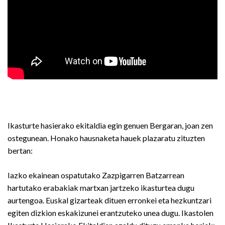
Ikasturte hasierako ekitaldia egin genuen Bergaran, joan zen
ostegunean. Honako hausnaketa hauek plazaratu zituzten
bertan:
Iazko ekainean ospatutako Zazpigarren Batzarrean
hartutako erabakiak martxan jartzeko ikasturtea dugu
aurtengoa. Euskal gizarteak dituen erronkei eta hezkuntzari
egiten dizkion eskakizunei erantzuteko unea dugu. Ikastolen