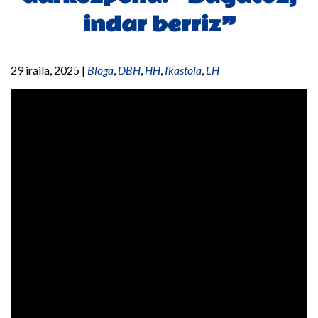
indar berriz”
29 iraila, 2025
|
Bloga
,
DBH
,
HH
,
Ikastola
,
LH