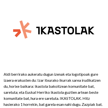
Aldi berrirako aukeratu dugun izenak eta logotipoak gure
izaera erakusten du: Izar itxurako ikurrak sarea irudikatzen
du, horixe baikara: ikastola bakoitzean komunitate bat,
saretuta; eta Euskal Herriko ikastola guztien artean beste
komunitate bat, hura ere saretuta. IKASTOLAK. Hitz
hasierako 1 horrekin, bat garela esan nahi dugu. Zazpiak bat.