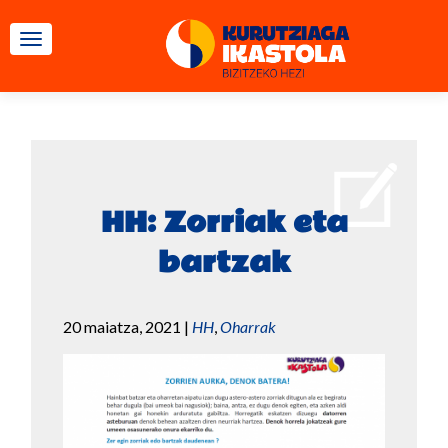
TOGGLE NAVIGATION
HH: Zorriak eta
bartzak
20 maiatza, 2021
|
HH
,
Oharrak