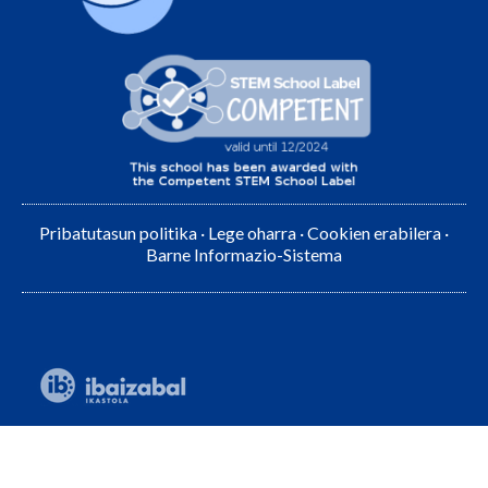
Pribatutasun politika
·
Lege oharra
·
Cookien erabilera
·
Barne Informazio-Sistema