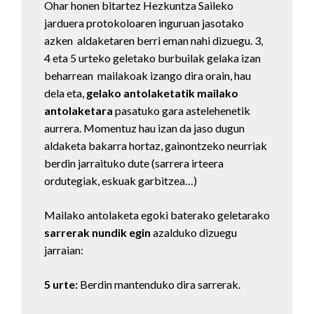
Ohar honen bitartez Hezkuntza Saileko
jarduera protokoloaren inguruan jasotako
azken aldaketaren berri eman nahi dizuegu. 3,
4 eta 5 urteko geletako burbuilak gelaka izan
beharrean mailakoak izango dira orain, hau
dela eta,
gelako antolaketatik mailako
antolaketara
pasatuko gara astelehenetik
aurrera. Momentuz hau izan da jaso dugun
aldaketa bakarra hortaz, gainontzeko neurriak
berdin jarraituko dute (sarrera irteera
ordutegiak, eskuak garbitzea…)
Mailako antolaketa egoki baterako geletarako
sarrerak nundik egin
azalduko dizuegu
jarraian:
5 urte:
Berdin mantenduko dira sarrerak.