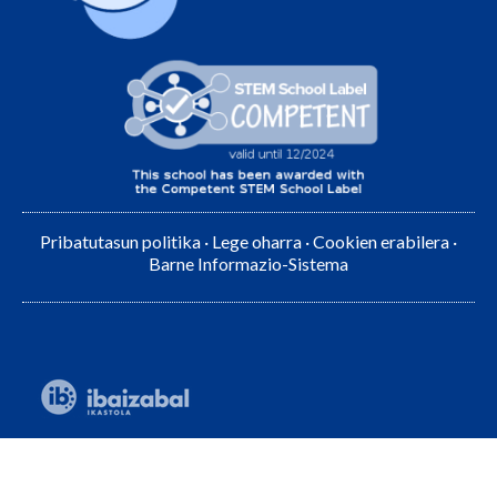
Pribatutasun politika
·
Lege oharra
·
Cookien erabilera
·
Barne Informazio-Sistema