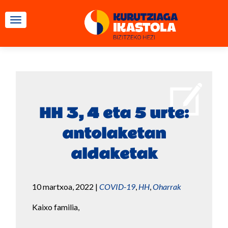
TOGGLE NAVIGATION
HH 3, 4 eta 5 urte:
antolaketan
aldaketak
10 martxoa, 2022
|
COVID-19
,
HH
,
Oharrak
Kaixo familia,