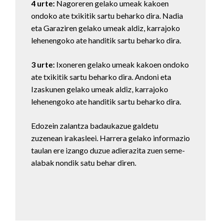
4 urte:
Nagoreren gelako umeak kakoen
ondoko ate txikitik sartu beharko dira. Nadia
eta Garaziren gelako umeak aldiz, karrajoko
lehenengoko ate handitik sartu beharko dira.
3 urte:
Ixoneren gelako umeak kakoen ondoko
ate txikitik sartu beharko dira. Andoni eta
Izaskunen gelako umeak aldiz, karrajoko
lehenengoko ate handitik sartu beharko dira.
Edozein zalantza badaukazue galdetu
zuzenean irakasleei. Harrera gelako informazio
taulan ere izango duzue adierazita zuen seme-
alabak nondik satu behar diren.