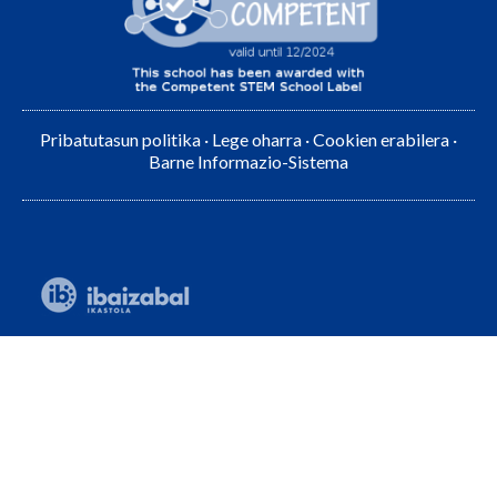
Pribatutasun politika
·
Lege oharra
·
Cookien erabilera
·
Barne Informazio-Sistema