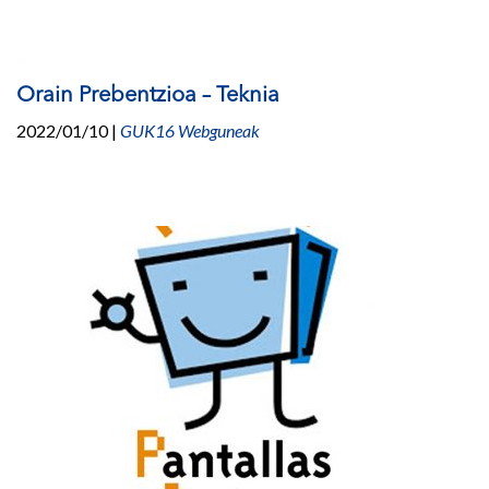
Orain Prebentzioa – Teknia
2022/01/10
|
GUK16 Webguneak