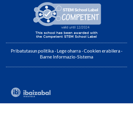
Pribatutasun politika
·
Lege oharra
·
Cookien erabilera
·
Barne Informazio-Sistema