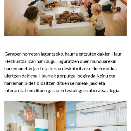
Garapen horretan laguntzeko, haurra entzuten dakien Haur
Hezkuntza izan nahi dugu. Inguratzen duen munduarekin
harremanetan jarri eta berau deskubritzeko duen modua
ulertzen dakiena. Haurrak gorputza, begirada, keinu eta
harreman bidez bidaltzen dituen seinaleak jaso eta
interpretatzen dituen garapen testuinguru aberatsa alegia.