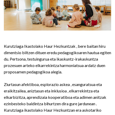
Kurutziaga Ikastolako Haur Hezkuntzak , bere baitan hiru
dimentsio biltzen dituen eredu pedagogikoaren hautua egiten
du. Pertsona, testuingurua eta ikaskuntz-irakaskuntza
prozesuen arteko elkarrekintza harmoniatsua ardatz duen
proposamen pedagogikoa alegia.
Ziurtasun afektiboa, esplorazio askea , esanguratsua eta
eraikitzailea, aniztasun eta inklusioa , elkarrekintza eta
elkarbizitza, aprendizaia kooperatiboa eta adimen anitzak
ezinbesteko baldintza bihurtzen dira gure jardunean .
Kurutziaga ikastolako Haur Hezkuntzan era askotariko