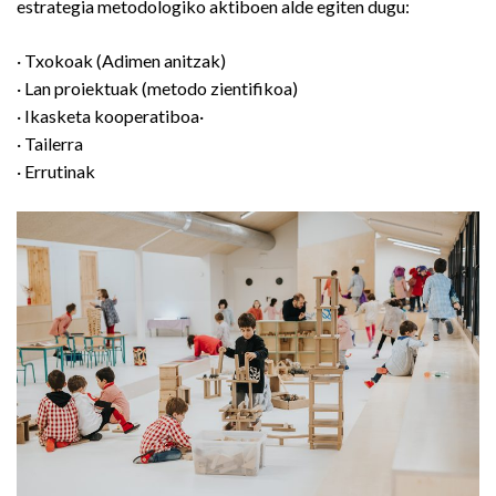
estrategia metodologiko aktiboen alde egiten dugu:
· Txokoak (Adimen anitzak)
· Lan proiektuak (metodo zientifikoa)
· Ikasketa kooperatiboa·
· Tailerra
· Errutinak