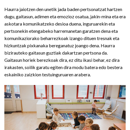
Haurra jaiotzen den unetik jada baden pertsonatzat hartzen
dugu, gaitasun, adimen eta emozioz osatua, jakin-mina eta era
askotara komunikatzeko desioa duena, inguruarekin eta
pertsonekin etengabeko harremanetan garatzen dena eta
komunikaziorako beharrezkoak izango dituen tresnak eta
hizkuntzak pixkanaka bereganatuz joango dena. Haurra
bizirauteko gaitasun guztiak dakartzan pertsona da.
Gaitasun horiek berezkoak dira, ez ditu ikasi behar, ez dira
irakasten, soilik garatu egiten dira modu batera edo bestera
eskainiko zaizkion testuinguruaren arabera.