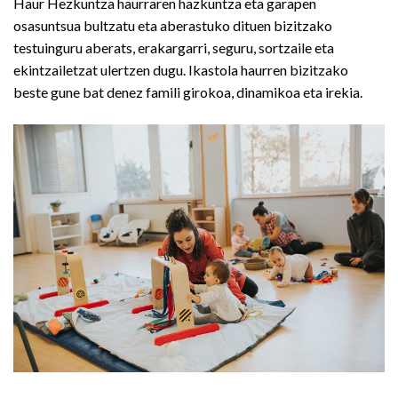
Haur Hezkuntza haurraren hazkuntza eta garapen
osasuntsua bultzatu eta aberastuko dituen bizitzako
testuinguru aberats, erakargarri, seguru, sortzaile eta
ekintzailetzat ulertzen dugu. Ikastola haurren bizitzako
beste gune bat denez famili girokoa, dinamikoa eta irekia.