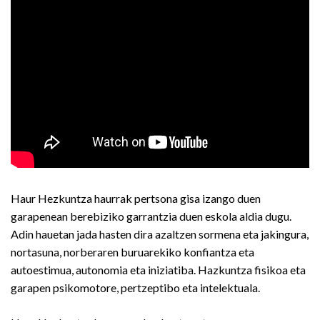
Haur Hezkuntza haurrak pertsona gisa izango duen
garapenean berebiziko garrantzia duen eskola aldia dugu.
Adin hauetan jada hasten dira azaltzen sormena eta jakingura,
nortasuna, norberaren buruarekiko konfiantza eta
autoestimua, autonomia eta iniziatiba. Hazkuntza fisikoa eta
garapen psikomotore, pertzeptibo eta intelektuala.