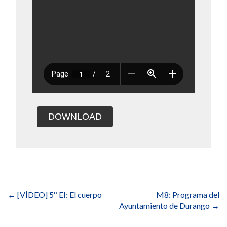
DOWNLOAD
Navegación
de
←
[VÍDEO] 5º EI: El cuerpo
M8: Programa del
entradas
Ayuntamiento de Durango
→