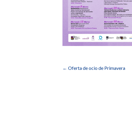
Navegación
de
←
Oferta de ocio de Primavera
entradas