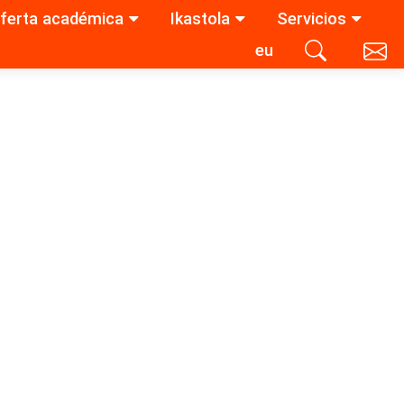
ferta académica
Ikastola
Servicios
eu
Contacta con nosotros
Buscar