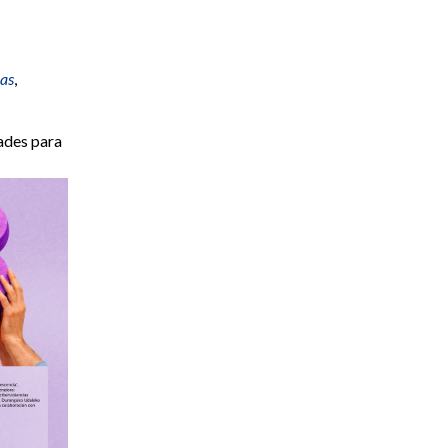
ias
,
ades para