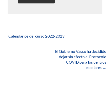
Navegación
de
←
Calendarios del curso 2022-2023
entradas
El Gobierno Vasco ha decidido
dejar sin efecto el Protocolo
COVID para los centros
escolares
→