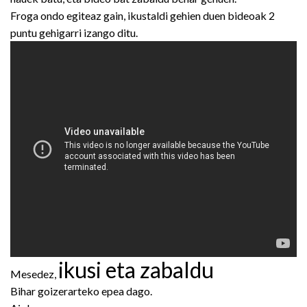
Froga ondo egiteaz gain, ikustaldi gehien duen bideoak 2
puntu gehigarri izango ditu.
ikusi eta zabaldu
Mesedez,
Bihar goizerarteko epea dago.