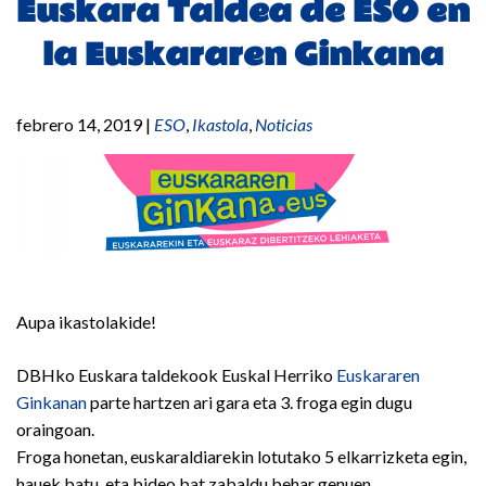
Euskara Taldea de ESO en
la Euskararen Ginkana
febrero 14, 2019
|
ESO
,
Ikastola
,
Noticias
Aupa ikastolakide!
DBHko Euskara taldekook Euskal Herriko
Euskararen
Ginkanan
parte hartzen ari gara eta 3. froga egin dugu
oraingoan.
Froga honetan, euskaraldiarekin lotutako 5 elkarrizketa egin,
hauek batu, eta bideo bat zabaldu behar genuen.