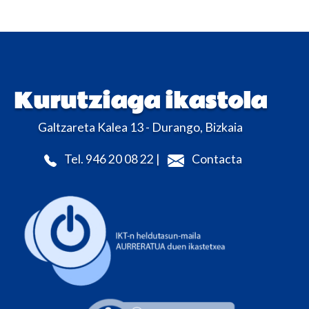
Kurutziaga ikastola
Galtzareta Kalea 13 - Durango, Bizkaia
Tel. 946 20 08 22 |
Contacta