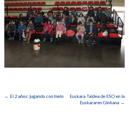
Navegación
de
←
EI 2 años: jugando con hielo
Euskara Taldea de ESO en la
entradas
Euskararen Ginkana
→