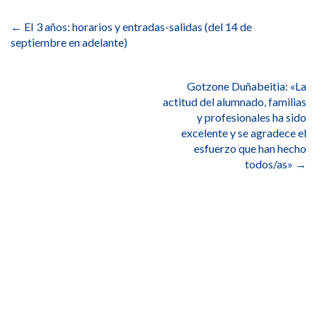
Navegación
de
←
EI 3 años: horarios y entradas-salidas (del 14 de
entradas
septiembre en adelante)
Gotzone Duñabeitia: «La
actitud del alumnado, familias
y profesionales ha sido
excelente y se agradece el
esfuerzo que han hecho
todos/as»
→