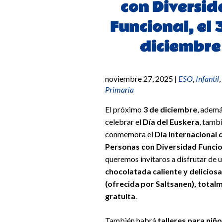
con Diversi
Funcional, el 
diciembre
noviembre 27, 2025
|
ESO
,
Infantil
,
Primaria
El próximo
3 de diciembre
, adem
celebrar el
Día del Euskera
, tamb
conmemora el
Día Internacional 
Personas con Diversidad Funcio
queremos invitaros a disfrutar de 
chocolatada caliente y deliciosa
(ofrecida por Saltsanen), total
gratuita
.
También habrá
talleres para niñ