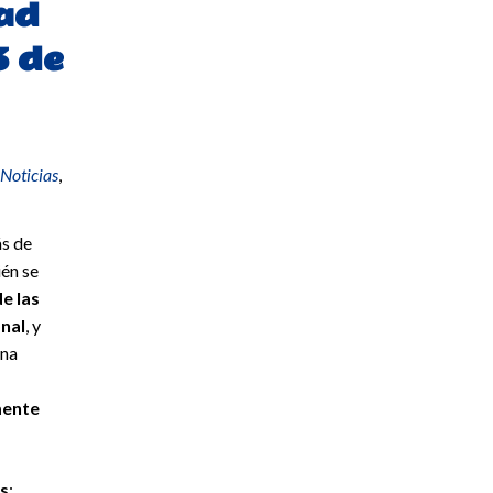
dad
3 de
Noticias
,
ás de
ién se
de las
nal
, y
una
mente
os
: