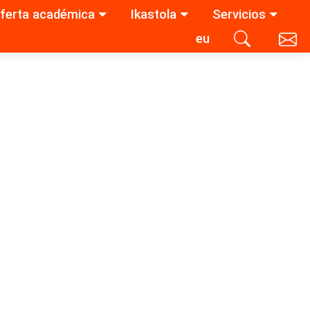
ferta académica
Ikastola
Servicios
eu
Contacta con nosotros
Buscar