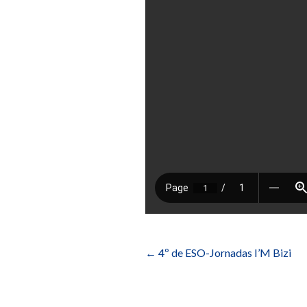
Navegación
de
←
4º de ESO-Jornadas I’M Bizi
entradas