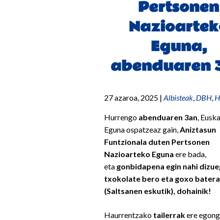
Pertsonen
Nazioartek
Eguna,
abenduaren 
27 azaroa, 2025
|
Albisteak
,
DBH
,
H
Hurrengo
abenduaren 3an
, Eusk
Eguna ospatzeaz gain,
Aniztasun
Funtzionala duten Pertsonen
Nazioarteko Eguna
ere bada,
eta
gonbidapena egin nahi dizu
txokolate bero eta goxo batera
(Saltsanen eskutik), dohainik!
Haurrentzako
tailerrak
ere egong