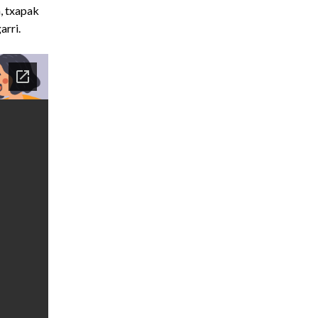
, txapak
arri.