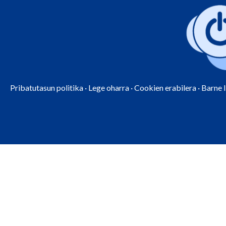
Pribatutasun politika
·
Lege oharra
·
Cookien erabilera
·
Barne 