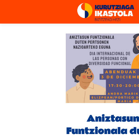
Aniztasu
Funtzionala d