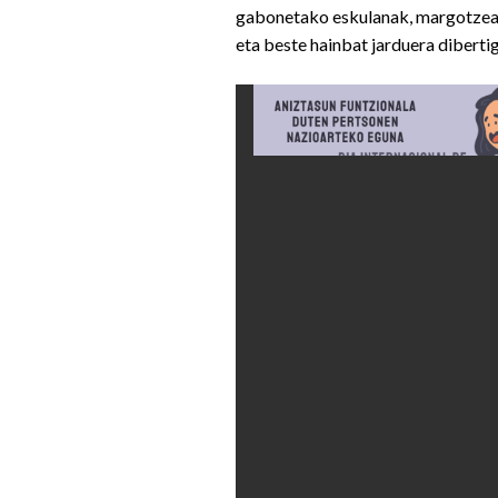
gabonetako eskulanak, margotzea
eta beste hainbat jarduera dibertig