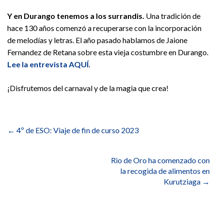
Y en Durango tenemos a los surrandis.
Una tradición de
hace 130 años comenzó a recuperarse con la incorporación
de melodías y letras. El año pasado hablamos de Jaione
Fernandez de Retana sobre esta vieja costumbre en Durango.
Lee la entrevista AQUÍ
.
¡Disfrutemos del carnaval y de la magia que crea!
Navegación
de
←
4º de ESO: Viaje de fin de curso 2023
entradas
Rio de Oro ha comenzado con
la recogida de alimentos en
Kurutziaga
→