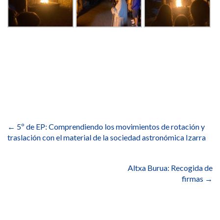
Navegación
de
←
5º de EP: Comprendiendo los movimientos de rotación y
entradas
traslación con el material de la sociedad astronómica Izarra
Altxa Burua: Recogida de
firmas
→