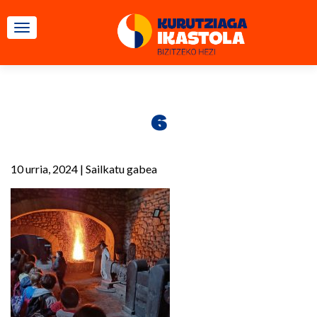
TOGGLE NAVIGATION
6
10 urria, 2024
|
Sailkatu gabea