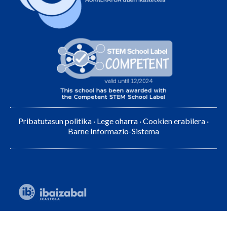
Pribatutasun politika
·
Lege oharra
·
Cookien erabilera
·
Barne Informazio-Sistema