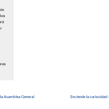
bio
tiva
ará
u
oras
 la Asamblea General
Enciende la curiosidad