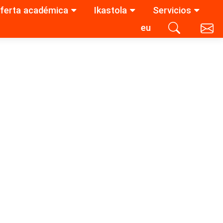
ferta académica
Ikastola
Servicios
eu
Contacta con nosotros
Buscar