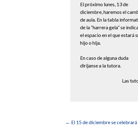
El próximo lunes, 13 de
diciembre, haremos el cam
de aula. En la tabla informa
de la “harrera gela” se indic
el espacio en el que estará s
hijo o hija.
En caso de alguna duda
diríjanse a la tutora.
Las tut
Navegación
de
←
El 15 de diciembre se celebrará
entradas