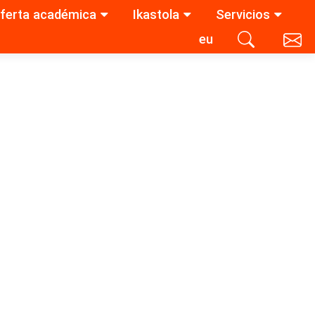
ferta académica
Ikastola
Servicios
eu
Contacta con nosotros
Buscar