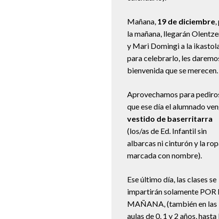
Mañana,
19 de diciembre
,
la mañana, llegarán Olentz
y Mari Domingi a la ikastola
para celebrarlo, les daremos
bienvenida que se merecen.
Aprovechamos para pediro
que ese día el alumnado ve
vestido de baserritarra
(los/as de Ed. Infantil sin
albarcas ni cinturón y la ro
marcada con nombre).
Ese último día, las clases se
impartirán solamente POR
MAÑANA, (también en las
aulas de 0, 1 y 2 años, hasta 