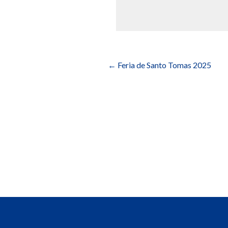
Navegación
de
←
Feria de Santo Tomas 2025
entradas