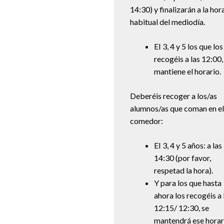
14:30) y finalizarán a la hor
habitual del mediodía.
EI 3, 4 y 5 los que los
recogéis a las 12:00,
mantiene el horario.
Deberéis recoger a los/as
alumnos/as que coman en el
comedor:
EI 3, 4 y 5 años: a las
14:30 (por favor,
respetad la hora).
Y para los que hasta
ahora los recogéis a 
12:15/ 12:30, se
mantendrá ese horar