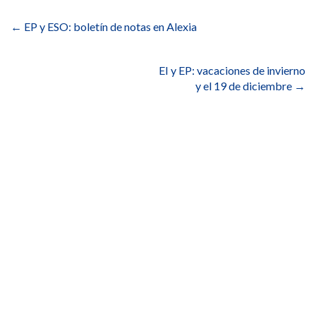
Navegación
de
←
EP y ESO: boletín de notas en Alexia
entradas
EI y EP: vacaciones de invierno
y el 19 de diciembre
→