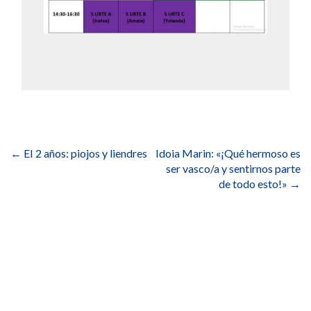
Navegación
de
←
EI 2 años: piojos y liendres
Idoia Marin: «¡Qué hermoso es
entradas
ser vasco/a y sentirnos parte
de todo esto!»
→