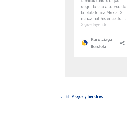
Navegación
de
←
EI: Piojos y liendres
entradas