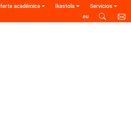
ferta académica
Ikastola
Servicios
eu
Contacta con nosotros
Buscar