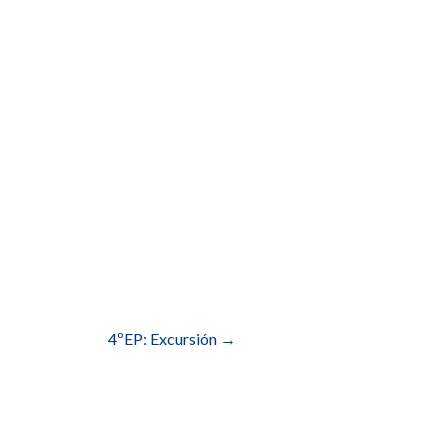
4ºEP: Excursión
→