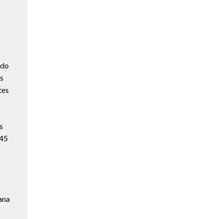
ado
os
tes
s
:45
ana