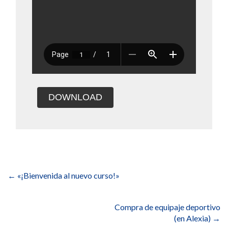
DOWNLOAD
Navegación
de
←
«¡Bienvenida al nuevo curso!»
entradas
Compra de equipaje deportivo
(en Alexia)
→