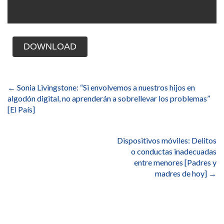
DOWNLOAD
Navegación
de
←
Sonia Livingstone: “Si envolvemos a nuestros hijos en
entradas
algodón digital, no aprenderán a sobrellevar los problemas”
[El País]
Dispositivos móviles: Delitos
o conductas inadecuadas
entre menores [Padres y
madres de hoy]
→