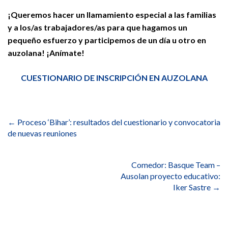
¡Queremos hacer un llamamiento especial a las familias
y a los/as trabajadores/as para que hagamos un
pequeño esfuerzo y participemos de un día u otro en
auzolana! ¡Anímate!
CUESTIONARIO DE INSCRIPCIÓN EN AUZOLANA
Navegación
de
←
Proceso ‘Bihar’: resultados del cuestionario y convocatoria
entradas
de nuevas reuniones
Comedor: Basque Team –
Ausolan proyecto educativo:
Iker Sastre
→