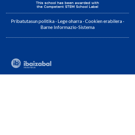
Pribatutasun politika
·
Lege oharra
·
Cookien erabilera
·
Barne Informazio-Sistema