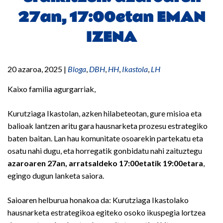
27an, 17:00etan EMAN
IZENA
20 azaroa, 2025
|
Bloga
,
DBH
,
HH
,
Ikastola
,
LH
Kaixo familia agurgarriak,
Kurutziaga Ikastolan, azken hilabeteotan, gure misioa eta
balioak lantzen aritu gara hausnarketa prozesu estrategiko
baten baitan. Lan hau komunitate osoarekin partekatu eta
osatu nahi dugu, eta horregatik gonbidatu nahi zaituztegu
azaroaren 27an, arratsaldeko 17:00etatik 19:00etara
,
egingo dugun lanketa saiora.
Saioaren helburua honakoa da: Kurutziaga Ikastolako
hausnarketa estrategikoa egiteko osoko ikuspegia lortzea