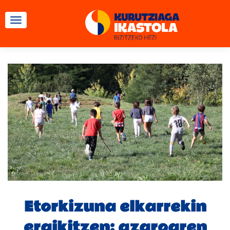
TOGGLE NAVIGATION
Etorkizuna elkarrekin
eraikitzen: azaroaren