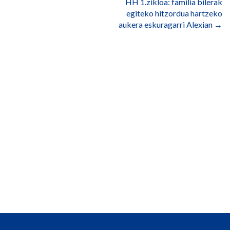
HH 1.zikloa: familia bilerak
egiteko hitzordua hartzeko
aukera eskuragarri Alexian
→