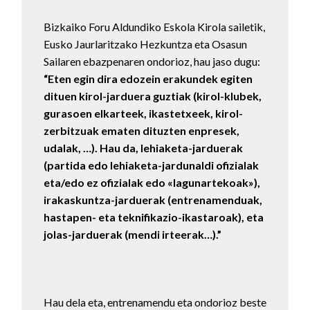
Bizkaiko Foru Aldundiko Eskola Kirola sailetik,
Eusko Jaurlaritzako Hezkuntza eta Osasun
Sailaren ebazpenaren ondorioz, hau jaso dugu:
“Eten egin dira
edozein erakundek egiten
dituen kirol-jarduera guztiak (kirol-klubek,
gurasoen elkarteek, ikastetxeek, kirol-
zerbitzuak ematen dituzten enpresek,
udalak, …). Hau da, lehiaketa-jarduerak
(partida edo lehiaketa-jardunaldi ofizialak
eta/edo ez ofizialak edo «lagunartekoak»),
irakaskuntza-jarduerak (entrenamenduak,
hastapen- eta teknifikazio-ikastaroak), eta
jolas-jarduerak (mendi irteerak…).”
Hau dela eta, entrenamendu eta ondorioz beste