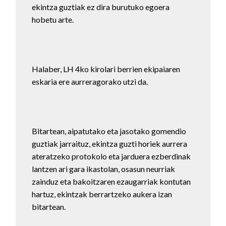
ekintza guztiak ez dira burutuko egoera
hobetu arte.
Halaber, LH 4ko kirolari berrien ekipaiaren
eskaria ere aurreragorako utzi da.
Bitartean, aipatutako eta jasotako gomendio
guztiak jarraituz, ekintza guzti horiek aurrera
ateratzeko protokolo eta jarduera ezberdinak
lantzen ari gara ikastolan, osasun neurriak
zainduz eta bakoitzaren ezaugarriak kontutan
hartuz, ekintzak berrartzeko aukera izan
bitartean.