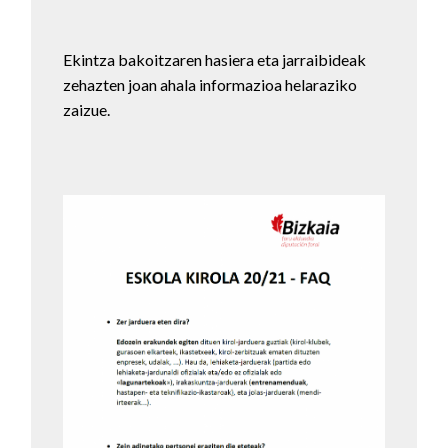
Ekintza bakoitzaren hasiera eta jarraibideak
zehazten joan ahala informazioa helaraziko
zaizue.