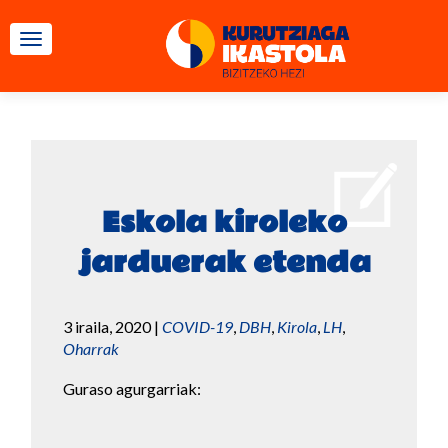
TOGGLE NAVIGATION
Eskola kiroleko
jarduerak etenda
3 iraila, 2020
|
COVID-19
,
DBH
,
Kirola
,
LH
,
Oharrak
Guraso agurgarriak: