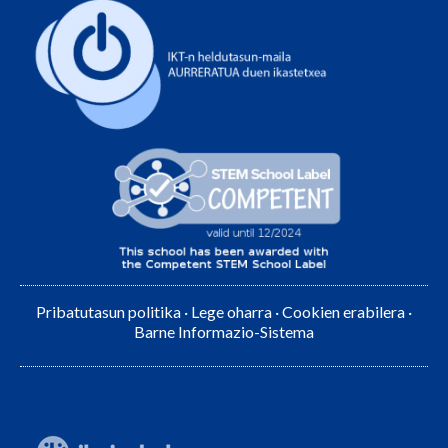
Pribatutasun politika
·
Lege oharra
·
Cookien erabilera
·
Barne Informazio-Sistema