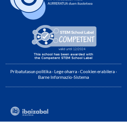
Pribatutasun politika
·
Lege oharra
·
Cookien erabilera
·
Barne Informazio-Sistema