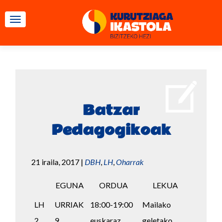
TOGGLE NAVIGATION
Batzar
Pedagogikoak
21 iraila, 2017
|
DBH
,
LH
,
Oharrak
EGUNA
ORDUA
LEKUA
LH
URRIAK
18:00-19:00
Mailako
2
9
euskaraz
geletako