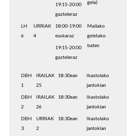
gela)
19:15-20:00
gazteleraz
LH
URRIAK
18:00-19:00
Mailako
6
4
euskaraz
geletako
baten
19:15-20:00
gazteleraz
DBH
IRAILAK
18:30ean
Ikastolako
1
25
jantokian
DBH
IRAILAK
18:30ean
Ikastolako
2
26
jantokian
DBH
URRIAK
18:30ean
Ikastolako
3
2
jantokian