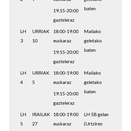
baten
19:15-20:00
gazteleraz
LH
URRIAK
18:00-19:00
Mailako
3
10
euskaraz
geletako
baten
19:15-20:00
gazteleraz
LH
URRIAK
18:00-19:00
Mailako
4
5
euskaraz
geletako
baten
19:15-20:00
gazteleraz
LH
IRAILAK
18:00-19:00
LH 5B gelan
5
27
euskaraz
(Urtziren