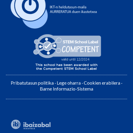
Pribatutasun politika
·
Lege oharra
·
Cookien erabilera
·
Barne Informazio-Sistema