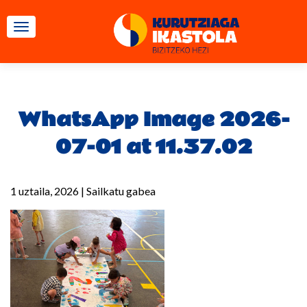
TOGGLE NAVIGATION
WhatsApp Image 2026-
07-01 at 11.37.02
1 uztaila, 2026
|
Sailkatu gabea