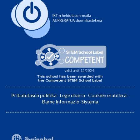
Pribatutasun politika
·
Lege oharra
·
Cookien erabilera
·
Barne Informazio-Sistema