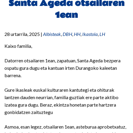
Santa Ageda otsailaren
1ean
28 urtarrila, 2025
|
Albisteak
,
DBH
,
HH
,
Ikastola
,
LH
Kaixo familia,
Datorren otsailaren 1ean, zapatuan, Santa Ageda bezpera
ospatu gura dugu eta kantuan irten Durangoko kaleetan
barrena.
Gure ikasleak euskal kulturaren kantutegi eta ohiturak
lantzen dauden neurrian, familia guztiak ere parte aktibo
izatea gura dugu. Beraz, ekintza honetan parte hartzera
gonbidatzen zaituztegu
Asmoa, esan legez, otsailaren 1ean, asteburua aprobetxatuz,