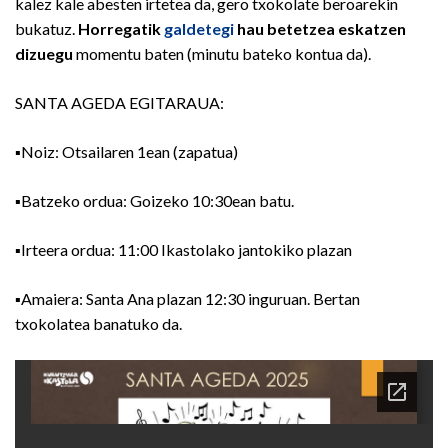
kalez kale abesten irtetea da, gero txokolate beroarekin
bukatuz.
Horregatik
galdetegi
hau betetzea eskatzen
dizuegu
momentu baten (minutu bateko kontua da).
SANTA AGEDA EGITARAUA:
▪Noiz: Otsailaren 1ean (zapatua)
▪Batzeko ordua: Goizeko 10:30ean batu.
▪Irteera ordua: 11:00 Ikastolako jantokiko plazan
▪Amaiera: Santa Ana plazan 12:30 inguruan. Bertan
txokolatea banatuko da.