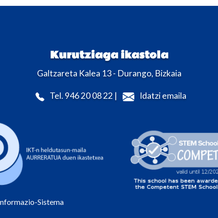
Kurutziaga ikastola
Galtzareta Kalea 13 - Durango, Bizkaia
Tel. 946 20 08 22 |
Idatzi emaila
Informazio-Sistema