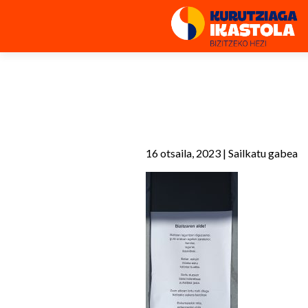
16 otsaila, 2023
|
Sailkatu gabea