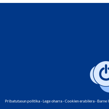
Pribatutasun politika
·
Lege oharra
·
Cookien erabilera
·
Barne 