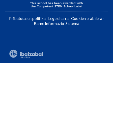
Pribatutasun politika
·
Lege oharra
·
Cookien erabilera
·
Barne Informazio-Sistema