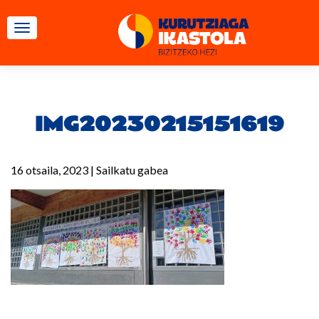
TOGGLE NAVIGATION
IMG20230215151619
16 otsaila, 2023
|
Sailkatu gabea