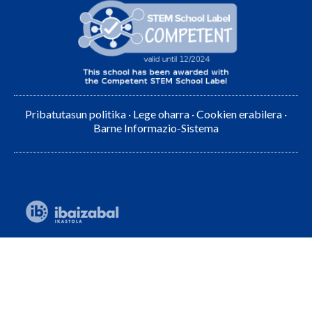
Pribatutasun politika
·
Lege oharra
·
Cookien erabilera
·
Barne Informazio-Sistema