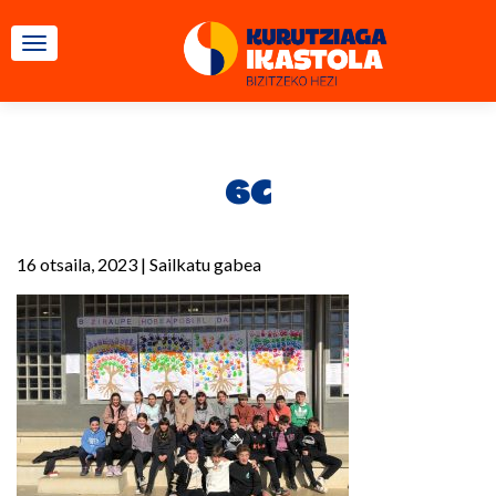
TOGGLE NAVIGATION
6C
16 otsaila, 2023
|
Sailkatu gabea