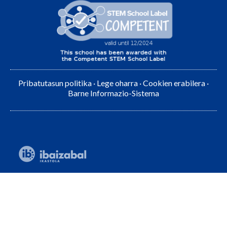
Pribatutasun politika
·
Lege oharra
·
Cookien erabilera
·
Barne Informazio-Sistema