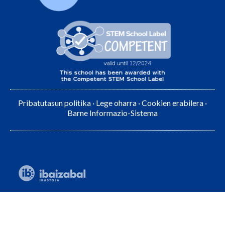
Pribatutasun politika
·
Lege oharra
·
Cookien erabilera
·
Barne Informazio-Sistema