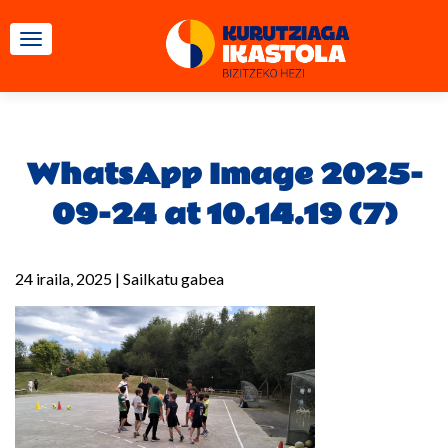
TOGGLE NAVIGATION
WhatsApp Image 2025-
09-24 at 10.14.19 (7)
24 iraila, 2025
|
Sailkatu gabea