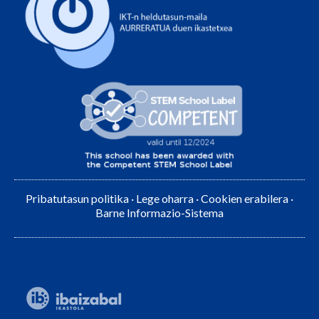
Pribatutasun politika
·
Lege oharra
·
Cookien erabilera
·
Barne Informazio-Sistema