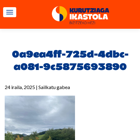
TOGGLE NAVIGATION
0a9ea4ff-725d-4dbc-
a081-9c5875693890
24 iraila, 2025
|
Sailkatu gabea